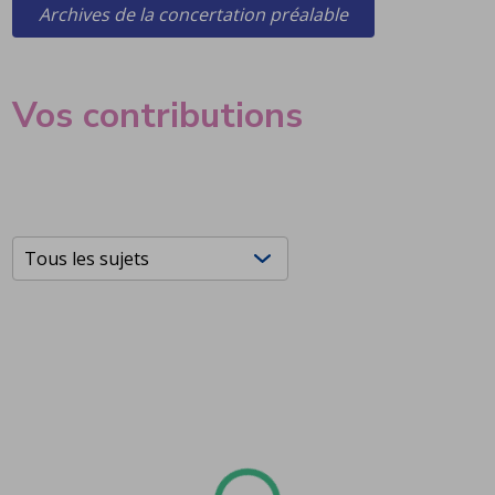
Archives de la concertation préalable
Vos contributions
Filtrers les contributions
Choisissez un sujet